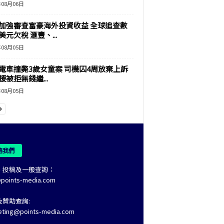
年08月06日
加強審查富豪海外投資收益 全球追查數
美元欠稅 滙豐、...
年08月05日
電車撞斃3歲女童案 司機囚4周放棄上訴
援被拒無錢繼...
年08月05日
絡我們
、投稿及一般查詢：
@points-media.com
及贊助查詢:
eting@points-media.com