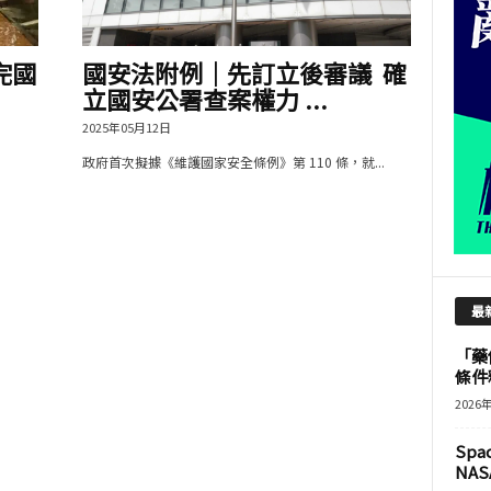
完國
國安法附例｜先訂立後審議 確
立國安公署查案權力 ...
2025年05月12日
政府首次擬據《維護國家安全條例》第 110 條，就...
最
「藥
條件
2026
Sp
NASA