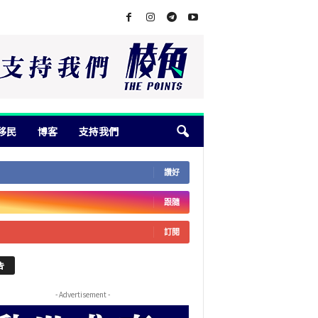
移民
博客
支持我們
讚好
跟隨
訂閱
告
- Advertisement -