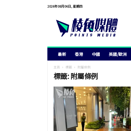
2026年08月06日, 星期四
棱
角
媒
體
最新
香港
中國
英國/歐洲
主頁
標籤
附屬條例
標籤: 附屬條例