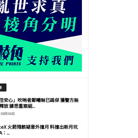
新
倍安心」吹哨者鄭曦琳已踢保 獲警方無
釋放 據悉重案組...
年08月06日
aceX 火箭殘骸疑意外撞月 料撞出新月坑
：...