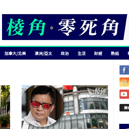
加拿大/北美
澳洲/亞太
政治
生活
財經
熱話
廣