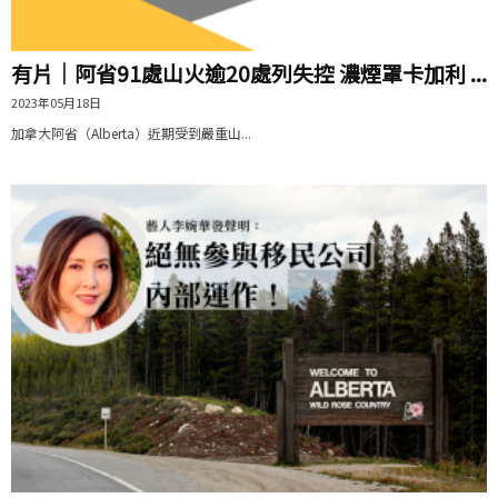
有片│阿省91處山火逾20處列失控 濃煙罩卡加利 ...
2023年05月18日
加拿大阿省（Alberta）近期受到嚴重山...