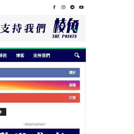
移民
博客
支持我們
讚好
跟隨
訂閱
告
- Advertisement -