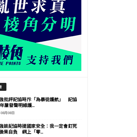
新
強批評記協時斥「為暴徒護航」 記協
9年屢發聲明維護...
年08月08日
強談記協時提國家安全：我一定會釘死
後果自負 網上「零...