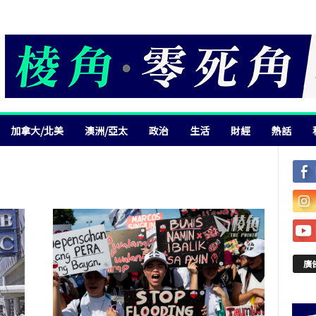
加拿大/北美
澳洲/亞太
政治
生活
財經
熱話
廣