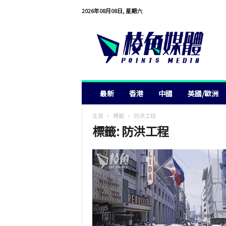
2026年08月08日, 星期六
棱
角
媒
體
最新
香港
中國
英國/歐洲
主頁
標籤
防洪工程
標籤: 防洪工程