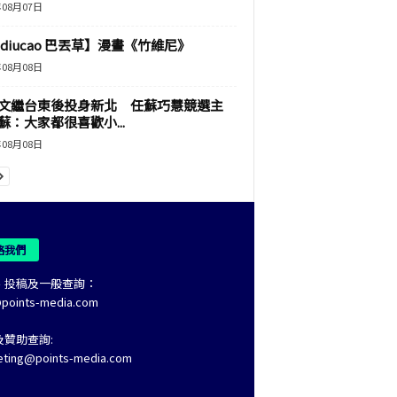
年08月07日
adiucao 巴丟草】漫畫《竹維尼》
年08月08日
文繼台東後投身新北 任蘇巧慧競選主
蘇：大家都很喜歡小...
年08月08日
絡我們
、投稿及一般查詢：
@points-media.com
及贊助查詢:
eting@points-media.com