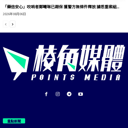
「藥倍安心」吹哨者鄭曦琳已踢保 獲警方無條件釋放 據悉重案組...
2026年08月06日
重點新聞