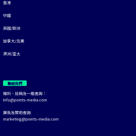
香港
中國
英國/歐洲
加拿大/北美
澳洲/亞太
聯絡我們
報料、投稿及一般查詢：
Info@points-media.com
廣告及贊助查詢:
marketing@points-media.com