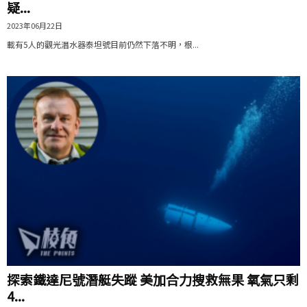
疑...
2023年06月22日
載有5人的觀光潛水器泰坦號目前仍然下落不明，根...
探索鐵達尼號潛艇失蹤 美加合力搜救無果 氧氣只剩
4...