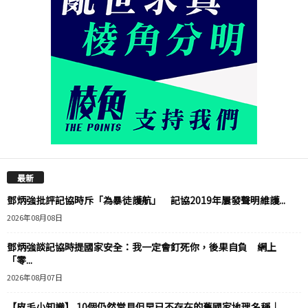
最新
鄧炳強批評記協時斥「為暴徒護航」 記協2019年屢發聲明維護...
2026年08月08日
鄧炳強談記協時提國家安全：我一定會釘死你，後果自負 網上
「零...
2026年08月07日
【皮毛小知識】 10個仍然常見但早已不存在的舊國家地理名稱｜...