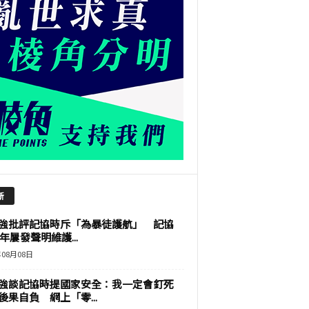
新
強批評記協時斥「為暴徒護航」 記協
9年屢發聲明維護...
年08月08日
強談記協時提國家安全：我一定會釘死
後果自負 網上「零...