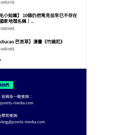
年08月07日
毛小知識】 10個仍然常見但早已不存在
國家地理名稱｜...
年08月08日
adiucao 巴丟草】漫畫《竹維尼》
年08月08日
絡我們
、投稿及一般查詢：
@points-media.com
及贊助查詢:
eting@points-media.com