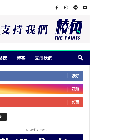
移民
博客
支持我們
讚好
跟隨
訂閱
告
- Advertisement -