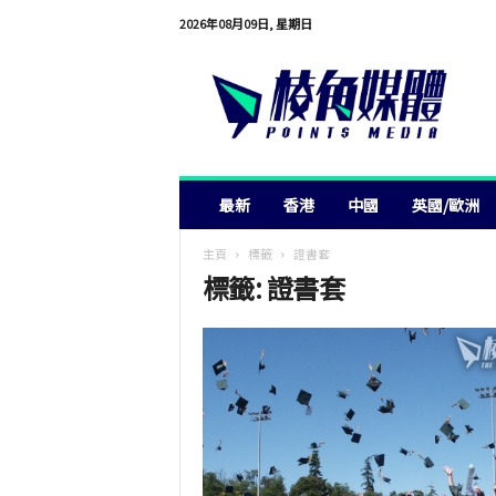
2026年08月09日, 星期日
棱
角
媒
體
最新
香港
中國
英國/歐洲
主頁
標籤
證書套
標籤: 證書套