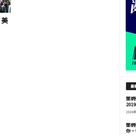
 美
最
鄧炳
201
2026
鄧炳
你，