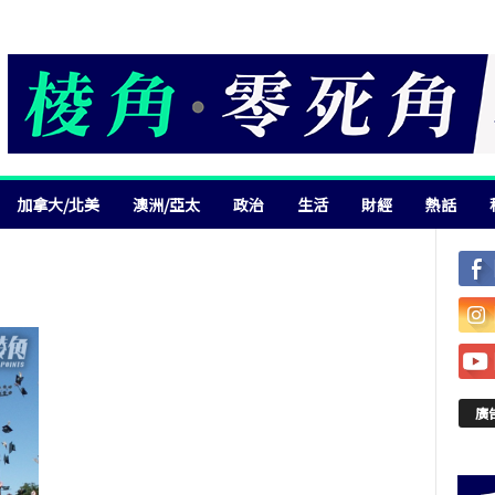
加拿大/北美
澳洲/亞太
政治
生活
財經
熱話
廣