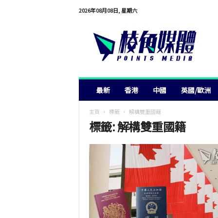
2026年08月08日, 星期六
棱
角
媒
體
最新
香港
中國
英國/歐洲
主頁
標籤
解構雙重國籍
標籤: 解構雙重國籍