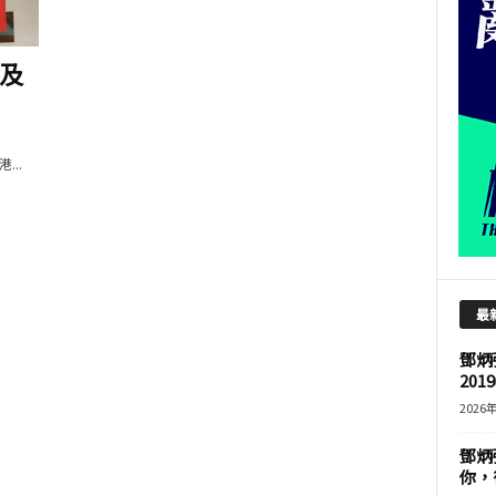
及
..
最
鄧炳
201
2026
鄧炳
你，