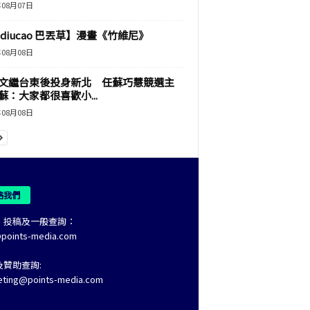
年08月07日
adiucao 巴丟草】漫畫《竹維尼》
年08月08日
文繼台東後投身新北 任蘇巧慧競選主
蘇：大家都很喜歡小...
年08月08日
絡我們
、投稿及一般查詢：
@points-media.com
及贊助查詢:
eting@points-media.com