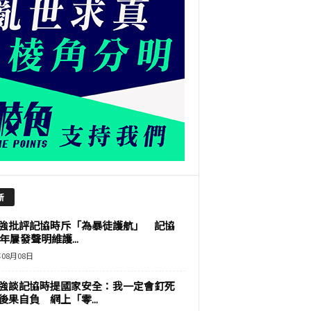
新
強批評記協時斥「為暴徒護航」 記協
9年屢發聲明維護...
年08月08日
強談記協時提國家安全：我一定會釘死
後果自負 網上「零...