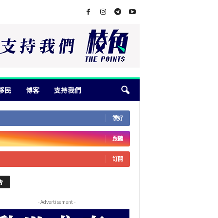
移民
博客
支持我們
讚好
跟隨
訂閱
告
- Advertisement -