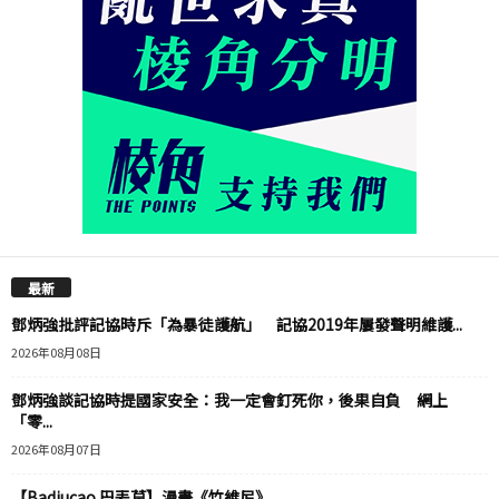
最新
鄧炳強批評記協時斥「為暴徒護航」 記協2019年屢發聲明維護...
2026年08月08日
鄧炳強談記協時提國家安全：我一定會釘死你，後果自負 網上
「零...
2026年08月07日
【Badiucao 巴丟草】漫畫《竹維尼》