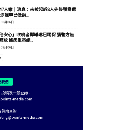
47人案｜消息：未被起訴8人先後獲發還
涂謹申已低調...
年08月06日
倍安心」吹哨者鄭曦琳已踢保 獲警方無
釋放 據悉重案組...
年08月06日
絡我們
、投稿及一般查詢：
@points-media.com
及贊助查詢:
eting@points-media.com