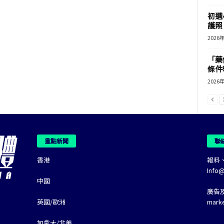
初選
護照 
2026
「藥
條件
2026
重點新聞
聯
香港
報料
Info
中國
廣告
英國/歐洲
mark
加拿大/北美