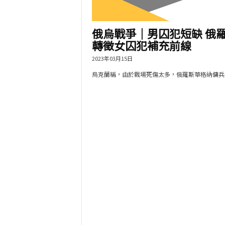
俄烏戰爭｜男囚犯短缺 俄
轉徵女囚犯補充前線
2023年03月15日
烏克蘭稱，由於戰場死傷太多，俄羅斯華格納傭兵團.