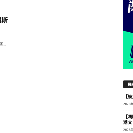
羅斯
..
最
【棱角
2026
【馮
潮文
2026