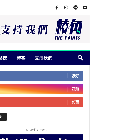
移民
博客
支持我們
讚好
跟隨
訂閱
告
- Advertisement -