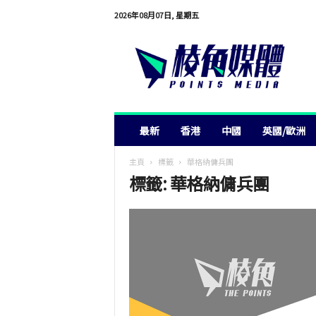
2026年08月07日, 星期五
棱
角
媒
體
最新
香港
中國
英國/歐洲
主頁
標籤
華格納傭兵團
標籤: 華格納傭兵團