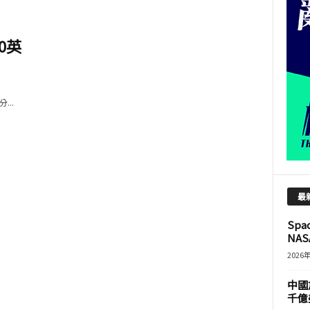
0英
..
最
Sp
NASA
2026
中國
千億