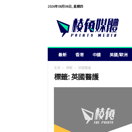
2026年08月06日, 星期四
棱
角
媒
體
最新
香港
中國
英國/歐洲
主頁
標籤
英國醫護
標籤: 英國醫護