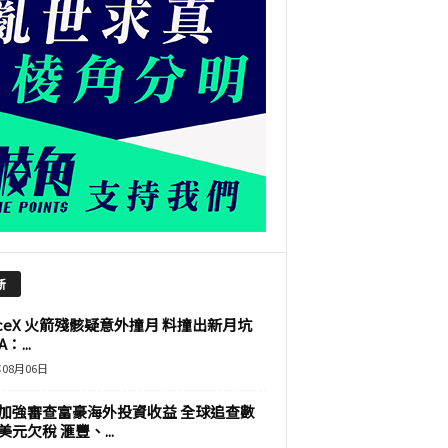
新
aceX 火箭殘骸疑意外撞月 料撞出新月坑
：...
年08月06日
加強審查富豪海外投資收益 全球追查數
美元欠稅 滙豐、...