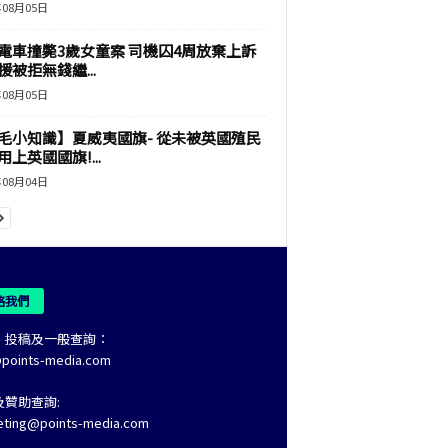
年08月05日
電車撞斃3歲女童案 司機囚4周放棄上訴
援被拒無錢繼...
年08月05日
毛小知識】夏威夷國旗- 從未被英國殖民
上英國國旗!...
年08月04日
絡我們
、投稿及一般查詢：
@points-media.com
及贊助查詢:
eting@points-media.com