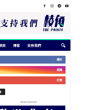
移民
博客
支持我們
讚好
跟隨
訂閱
告
- Advertisement -