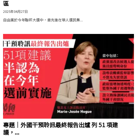
區
2025年04月27日
自由黨於今年聯邦大選中，曾先後在華人選民集...
專題｜外國干預聆訊最終報告出爐 列 51 項建
議，...