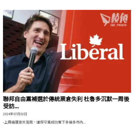
聯邦自由黨補選於傳統票倉失利 杜魯多沉默一周後
受訪...
2024年07月02日
-上周補選意外落敗，讓保守黨成功奪下多倫多市內...