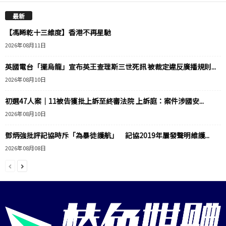
最新
【馮睎乾十三維度】香港不再星馳
2026年08月11日
英國電台「擺烏龍」宣布英王查理斯三世死訊 被裁定違反廣播規則...
2026年08月10日
初選47人案｜11被告獲批上訴至終審法院 上訴庭：案件涉國安...
2026年08月10日
鄧炳強批評記協時斥「為暴徒護航」 記協2019年屢發聲明維護...
2026年08月08日