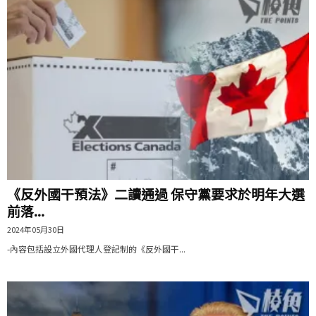
《反外國干預法》二讀通過 保守黨要求於明年大選
前落...
2024年05月30日
-內容包括設立外國代理人登記制的《反外國干...