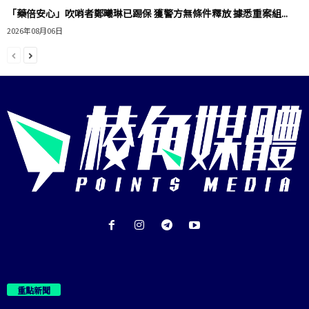
「藥倍安心」吹哨者鄭曦琳已踢保 獲警方無條件釋放 據悉重案組...
2026年08月06日
重點新聞