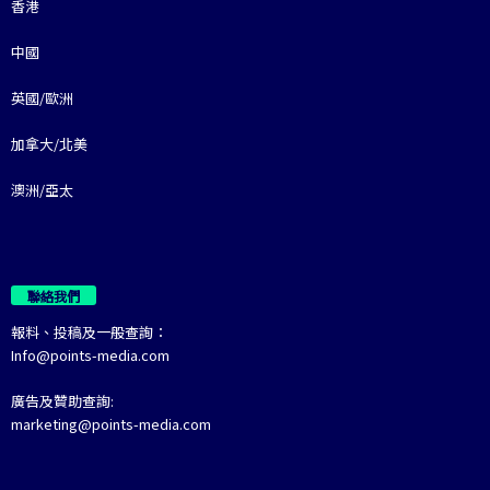
香港
中國
英國/歐洲
加拿大/北美
澳洲/亞太
聯絡我們
報料、投稿及一般查詢：
Info@points-media.com
廣告及贊助查詢:
marketing@points-media.com