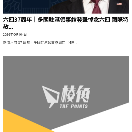
六四37周年｜多國駐港領事館發聲悼念六四 國際特
赦...
2026年06月04日
正值六四 37 周年，多國駐港領事館周四（4日...