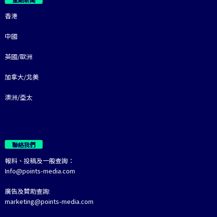
香港
中國
英國/歐洲
加拿大/北美
澳洲/亞太
聯絡我們
報料、投稿及一般查詢：
Info@points-media.com
廣告及贊助查詢:
marketing@points-media.com