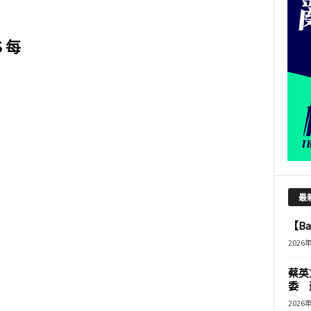
 每
最
【B
2026
蔡英
委 
2026