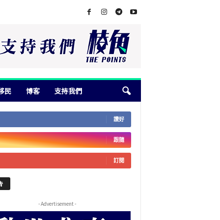
移民
博客
支持我們
讚好
跟隨
訂閱
告
- Advertisement -