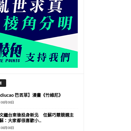
新
adiucao 巴丟草】漫畫《竹維尼》
年08月08日
文繼台東後投身新北 任蘇巧慧競選主
蘇：大家都很喜歡小...
年08月08日