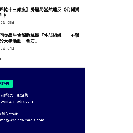
睎乾十三維度】房屋局當然違反《公開資
則》
年08月08日
回應學生會解散稱屬「外部組織」 不獲
於大學活動 會方...
年08月07日
絡我們
、投稿及一般查詢：
@points-media.com
及贊助查詢:
eting@points-media.com