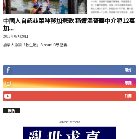
中國人自認韭菜呻移加悲歌 稱遭溫哥華中介呃12萬
加...
2023年07月20日
加拿大撤銷「救生艇」Stream B學歷要...
讚好
跟隨
訂閱
廣告
- Advertisement -