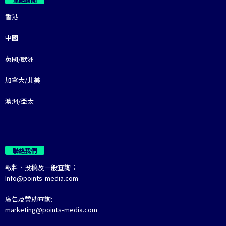
香港
中國
英國/歐洲
加拿大/北美
澳洲/亞太
聯絡我們
報料、投稿及一般查詢：
Info@points-media.com
廣告及贊助查詢:
marketing@points-media.com