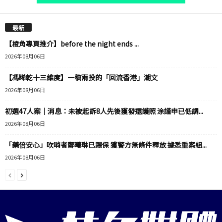
最新
【棱角專頁推介】before the night ends ...
2026年08月06日
【馮睎乾十三維度】一稿兩投的「回流香港」潮文
2026年08月06日
初選47人案｜消息：未被起訴8人先後獲發還護照 涂謹申已低調...
2026年08月06日
「藥倍安心」吹哨者鄭曦琳已踢保 獲警方無條件釋放 據悉重案組...
2026年08月06日