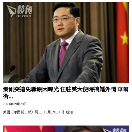
秦剛突遭免職原因曝光 任駐美大使時搞婚外情 華爾
街...
2023年09月20日
美國《華爾街日報》周二（9月19日）引述知...