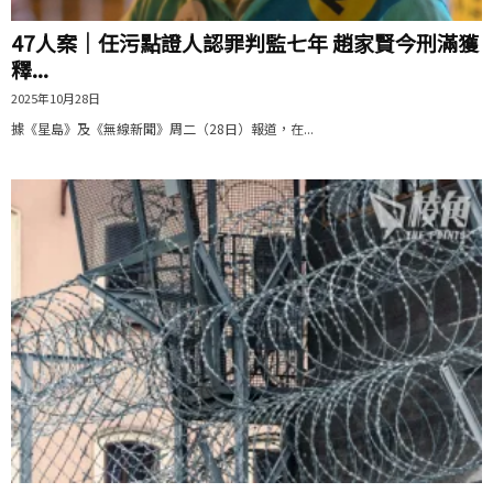
47人案｜任污點證人認罪判監七年 趙家賢今刑滿獲
釋...
2025年10月28日
據《星島》及《無線新聞》周二（28日）報道，在...