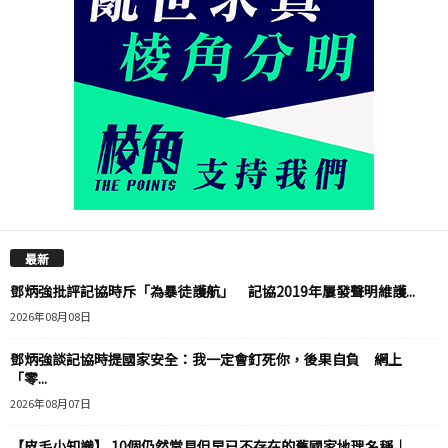
最新
鄧炳強批評記協時斥「為暴徒護航」 記協2019年屢發聲明維護...
2026年08月08日
鄧炳強談記協時提國家安全：我一定會釘死你，後果自負 網上
「零...
2026年08月07日
【皮毛小知識】 10個仍然常見但早已不存在的舊國家地理名稱｜...