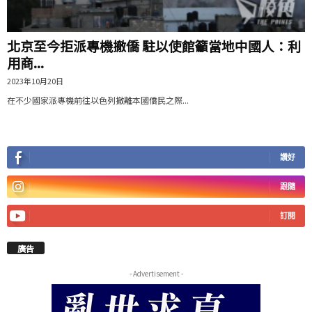
北京至今拒派專機撤僑 駐以使館籲當地中國人：利
用商...
2023年10月20日
在不少國家派專機前往以色列撤離本國僑民之際...
讚好
跟隨
訂閱
廣告
- Advertisement -