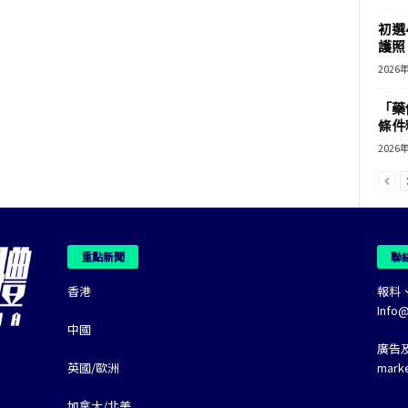
初選
護照 
2026
「藥
條件
2026
重點新聞
聯
香港
報料
Info
中國
廣告
英國/歐洲
mark
加拿大/北美