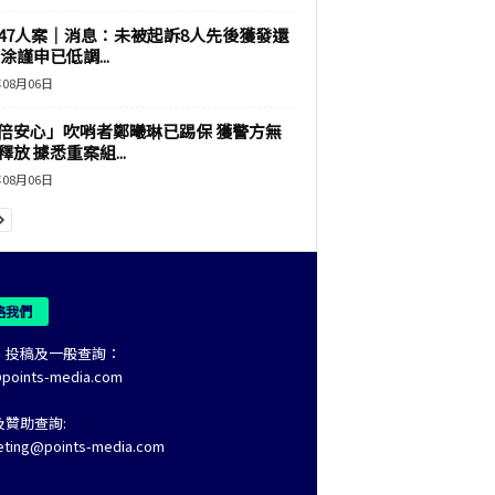
47人案｜消息：未被起訴8人先後獲發還
涂謹申已低調...
年08月06日
倍安心」吹哨者鄭曦琳已踢保 獲警方無
釋放 據悉重案組...
年08月06日
絡我們
、投稿及一般查詢：
@points-media.com
及贊助查詢:
eting@points-media.com