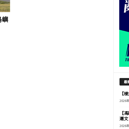
島嶼
最
【棱角
2026
【馮
潮文
2026