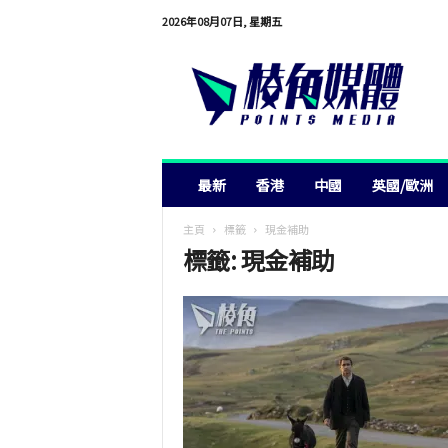
2026年08月07日, 星期五
棱
角
媒
體
最新
香港
中國
英國/歐洲
主頁
標籤
現金補助
標籤: 現金補助