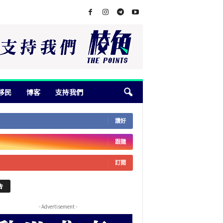
移民
博客
支持我們
讚好
跟隨
訂閱
告
- Advertisement -