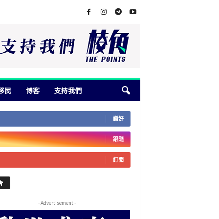
移民
博客
支持我們
讚好
跟隨
訂閱
告
- Advertisement -