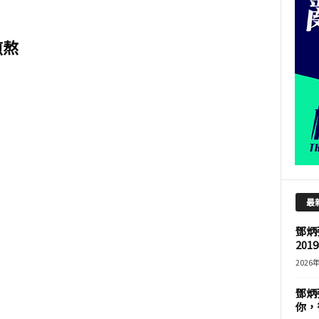
煎熬
最
鄧炳
201
2026
鄧炳
你，