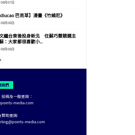
年08月07日
adiucao 巴丟草】漫畫《竹維尼》
年08月08日
文繼台東後投身新北 任蘇巧慧競選主
蘇：大家都很喜歡小...
年08月08日
絡我們
、投稿及一般查詢：
@points-media.com
及贊助查詢:
eting@points-media.com