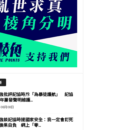
新
強批評記協時斥「為暴徒護航」 記協
9年屢發聲明維護...
年08月08日
強談記協時提國家安全：我一定會釘死
後果自負 網上「零...