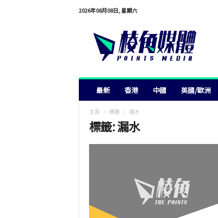
2026年08月08日, 星期六
棱
角
媒
體
最新
香港
中國
英國/歐洲
主頁
標籤
漏水
標籤: 漏水