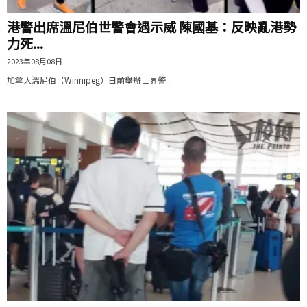
港警出席溫尼伯世警會遇示威 陳國基：反映亂港勢
力死...
2023年08月08日
加拿大溫尼伯（Winnipeg）日前舉辦世界警...