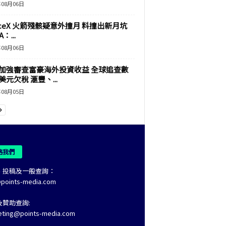
年08月06日
aceX 火箭殘骸疑意外撞月 料撞出新月坑
：...
年08月06日
加強審查富豪海外投資收益 全球追查數
美元欠稅 滙豐、...
年08月05日
絡我們
、投稿及一般查詢：
@points-media.com
及贊助查詢:
eting@points-media.com