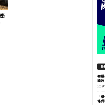
衝
.
最
初選
護照 
2026
「藥
條件