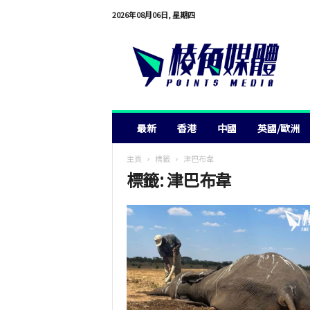
2026年08月06日, 星期四
棱
角
媒
體
最新
香港
中國
英國/歐洲
主頁
標籤
津巴布韋
標籤: 津巴布韋