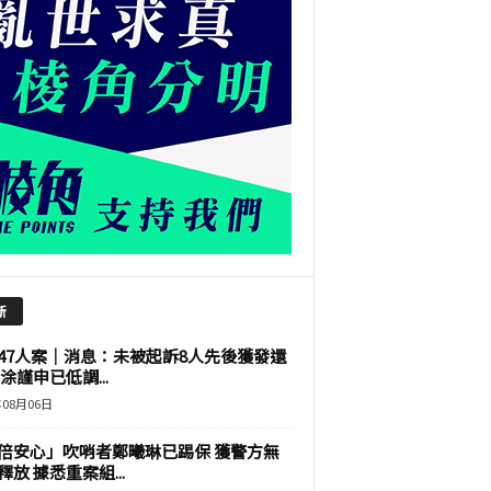
新
47人案｜消息：未被起訴8人先後獲發還
涂謹申已低調...
年08月06日
倍安心」吹哨者鄭曦琳已踢保 獲警方無
釋放 據悉重案組...