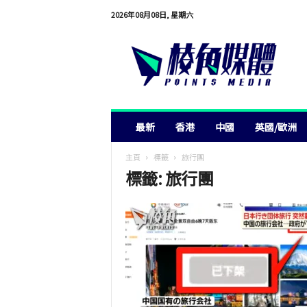
2026年08月08日, 星期六
棱
角
媒
體
最新
香港
中國
英國/歐洲
主頁
標籤
旅行團
標籤: 旅行團