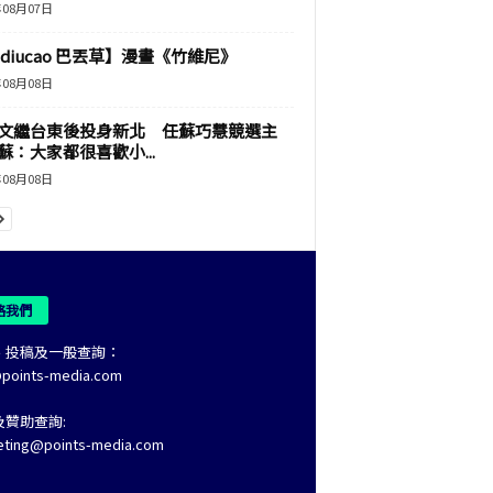
年08月07日
adiucao 巴丟草】漫畫《竹維尼》
年08月08日
文繼台東後投身新北 任蘇巧慧競選主
蘇：大家都很喜歡小...
年08月08日
絡我們
、投稿及一般查詢：
@points-media.com
及贊助查詢:
eting@points-media.com