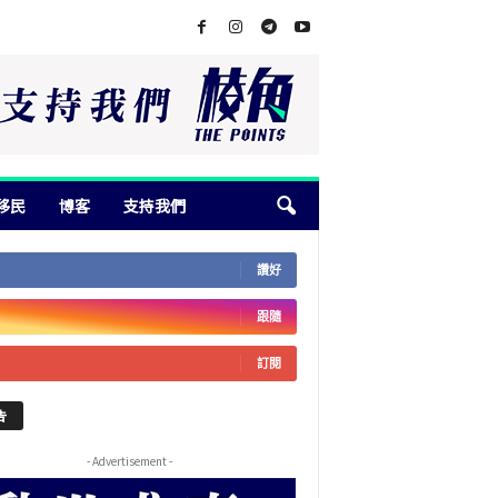
移民
博客
支持我們
讚好
跟隨
訂閱
告
- Advertisement -