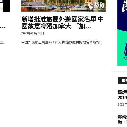
團
新增批准旅團外遊國家名單 中
..
國故意冷落加拿大 「加...
2023年08月18日
..
中國外交部上周宣布，批准團體旅遊目的地名單新增...
最
鄧炳
201
2026
鄧炳
你，