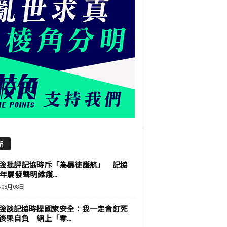
新
強批評記協時斥「為暴徒護航」 記協
9年屢發聲明維護...
年08月08日
強談記協時提國家安全：我一定會釘死
後果自負 網上「零...