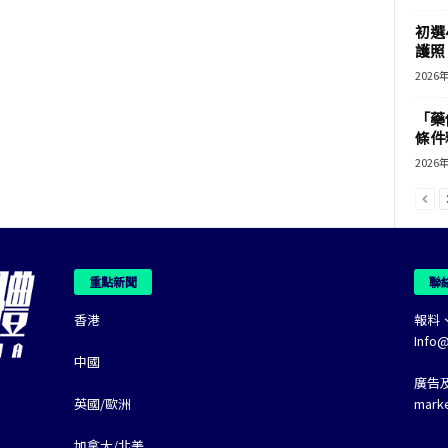
初選
護照 
2026
「藥
條件
2026
重點新聞
聯
香港
報料
Info
中國
廣告
英國/歐洲
mark
加拿大/北美