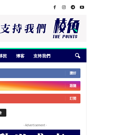
移民
博客
支持我們
讚好
跟隨
訂閱
告
- Advertisement -