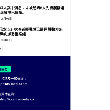
47人案｜消息：未被起訴8人先後獲發還
涂謹申已低調...
年08月06日
倍安心」吹哨者鄭曦琳已踢保 獲警方無
釋放 據悉重案組...
年08月06日
絡我們
、投稿及一般查詢：
@points-media.com
及贊助查詢:
eting@points-media.com