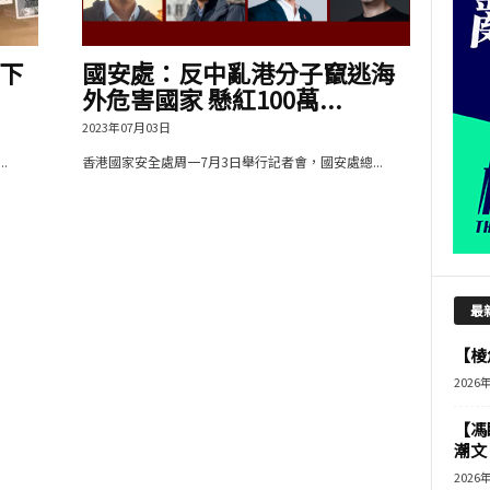
下
國安處：反中亂港分子竄逃海
外危害國家 懸紅100萬...
2023年07月03日
.
香港國家安全處周一7月3日舉行記者會，國安處總...
最
【棱角
2026
【馮
潮文
2026