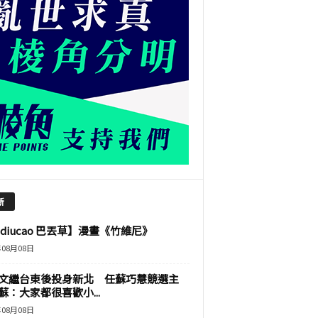
新
adiucao 巴丟草】漫畫《竹維尼》
年08月08日
文繼台東後投身新北 任蘇巧慧競選主
蘇：大家都很喜歡小...
年08月08日