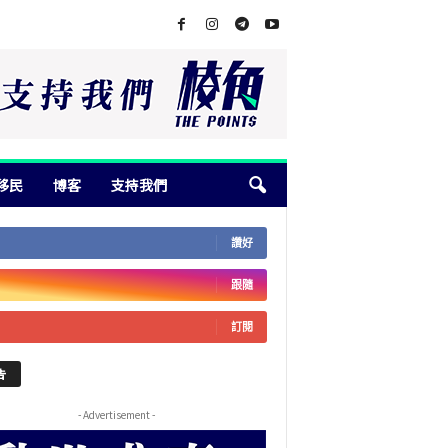
移民
博客
支持我們
讚好
跟隨
訂閱
告
- Advertisement -