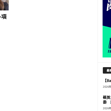
多項
最
【B
2026
蔡英
委 
2026