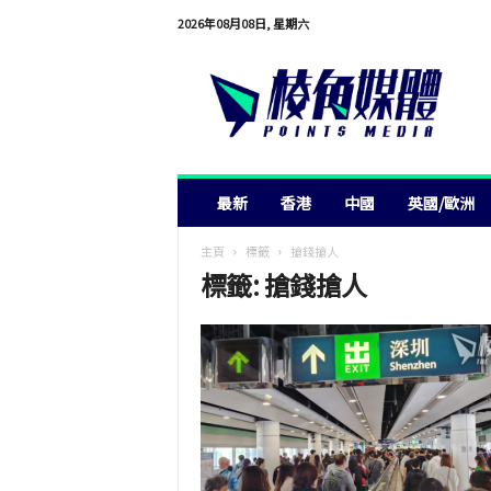
2026年08月08日, 星期六
棱
角
媒
體
最新
香港
中國
英國/歐洲
主頁
標籤
搶錢搶人
標籤: 搶錢搶人