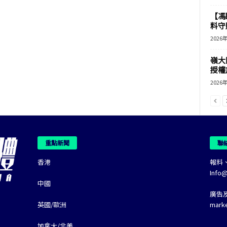
【馮
料守
2026
嶺大
授權
2026
重點新聞
聯
香港
報料
Info
中國
廣告
英國/歐洲
mark
加拿大/北美