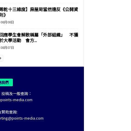
睎乾十三維度】房屋局當然違反《公開資
則》
年08月08日
回應學生會解散稱屬「外部組織」 不獲
於大學活動 會方...
年08月07日
絡我們
、投稿及一般查詢：
@points-media.com
及贊助查詢:
eting@points-media.com