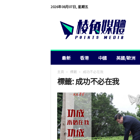
2026年08月07日, 星期五
棱
角
媒
體
最新
香港
中國
英國/歐洲
主頁
標籤
成功不必在我
標籤: 成功不必在我