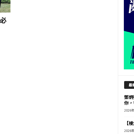
必
最
鄧炳
你，
2026
【棱角
2026