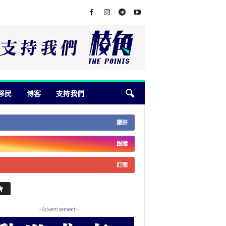
移民
博客
支持我們
讚好
跟隨
訂閱
告
- Advertisement -