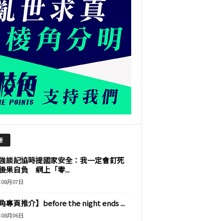
新
強談記協時提國家安全：我一定會釘死
後果自負 網上「零...
年08月07日
專頁推介】before the night ends ...
年08月06日