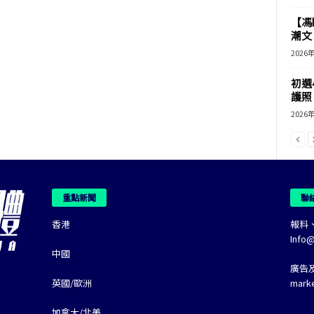
【馮
潮文
2026
初選
護照 
2026
重點新聞
聯
香港
報料
Info
中國
廣告
英國/歐洲
mark
加拿大/北美