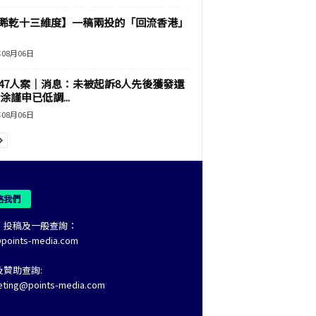
睎乾十三維度】一稿兩投的「回流香港」
年08月06日
47人案｜消息：未被起訴8人先後獲發還
涂謹申已低調...
年08月06日
絡我們
、投稿及一般查詢：
@points-media.com
及贊助查詢:
eting@points-media.com