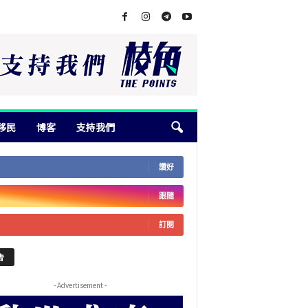
移民
博客
支持我們
讚好
跟隨
訂閱
告
- Advertisement -