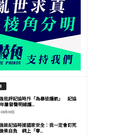
新
強批評記協時斥「為暴徒護航」 記協
9年屢發聲明維護...
年08月08日
強談記協時提國家安全：我一定會釘死
後果自負 網上「零...