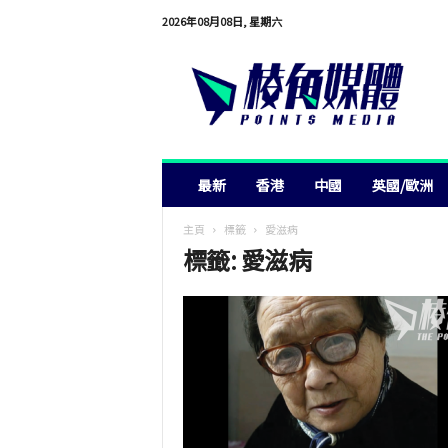
2026年08月08日, 星期六
棱
角
媒
體
最新
香港
中國
英國/歐洲
主頁
標籤
愛滋病
標籤: 愛滋病