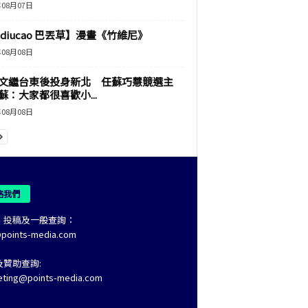
年08月07日
adiucao 巴丟草】漫畫《竹維尼》
年08月08日
文繼台東後投身新北 任蘇巧慧競選主
蘇：大家都很喜歡小...
年08月08日
絡我們
、投稿及一般查詢：
@points-media.com
及贊助查詢:
eting@points-media.com