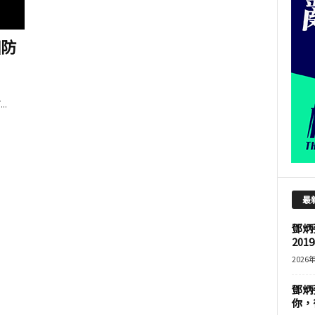
國防
.
最
鄧炳
201
2026
鄧炳
你，