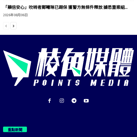
「藥倍安心」吹哨者鄭曦琳已踢保 獲警方無條件釋放 據悉重案組...
2026年08月06日
重點新聞