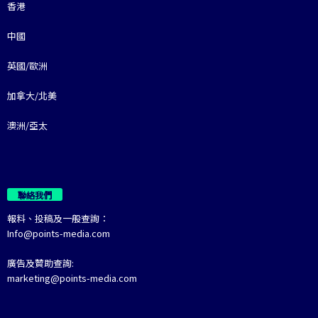
香港
中國
英國/歐洲
加拿大/北美
澳洲/亞太
聯絡我們
報料、投稿及一般查詢：
Info@points-media.com
廣告及贊助查詢:
marketing@points-media.com