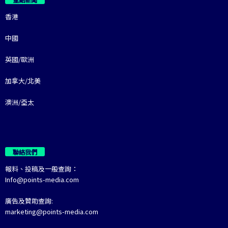
香港
中國
英國/歐洲
加拿大/北美
澳洲/亞太
聯絡我們
報料、投稿及一般查詢：
Info@points-media.com
廣告及贊助查詢:
marketing@points-media.com