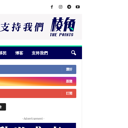
移民
博客
支持我們
讚好
跟隨
訂閱
告
- Advertisement -