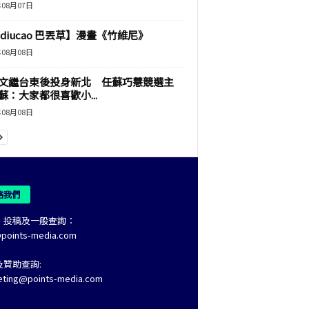
年08月07日
adiucao 巴丟草】漫畫《竹維尼》
年08月08日
文繼台東後投身新北 任蘇巧慧競選主
蘇：大家都很喜歡小...
年08月08日
絡我們
、投稿及一般查詢：
@points-media.com
及贊助查詢:
eting@points-media.com