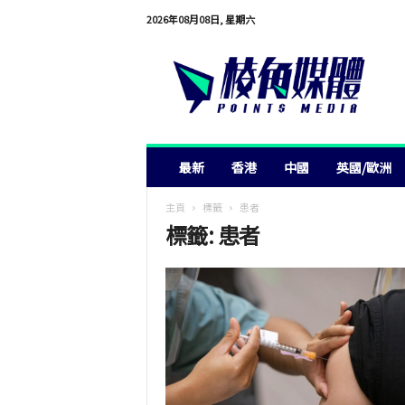
2026年08月08日, 星期六
棱
角
媒
體
最新
香港
中國
英國/歐洲
主頁
標籤
患者
標籤: 患者