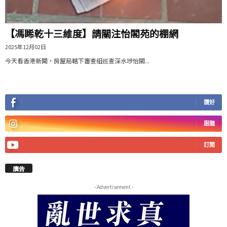
【馮睎乾十三維度】請關注怡閣苑的棚網
2025年12月02日
今天看香港新聞，房屋局轄下審查組巡查深水埗怡閣...
讚好
跟隨
訂閱
廣告
- Advertisement -