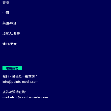
香港
中國
英國/歐洲
加拿大/北美
澳洲/亞太
聯絡我們
報料、投稿及一般查詢：
Info@points-media.com
廣告及贊助查詢:
marketing@points-media.com