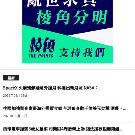
最新
SpaceX 火箭殘骸疑意外撞月 料撞出新月坑 NASA：...
2026年08月06日
中國加強審查富豪海外投資收益 全球追查數千億美元欠稅 滙豐、...
2026年08月05日
西環電車撞斃3歲女童案 司機囚4周放棄上訴 指法援被拒無錢繼...