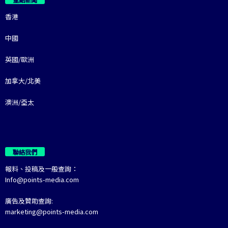
香港
中國
英國/歐洲
加拿大/北美
澳洲/亞太
聯絡我們
報料、投稿及一般查詢：
Info@points-media.com
廣告及贊助查詢:
marketing@points-media.com