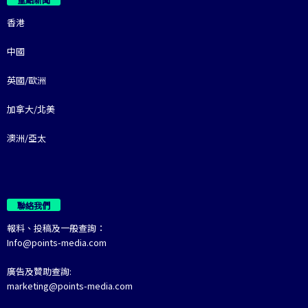
香港
中國
英國/歐洲
加拿大/北美
澳洲/亞太
聯絡我們
報料、投稿及一般查詢：
Info@points-media.com
廣告及贊助查詢:
marketing@points-media.com