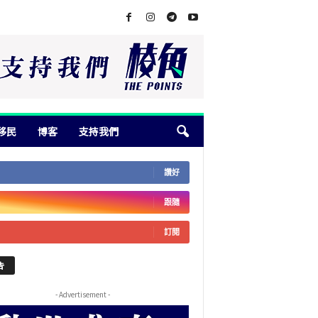
移民
博客
支持我們
讚好
跟隨
訂閱
告
- Advertisement -