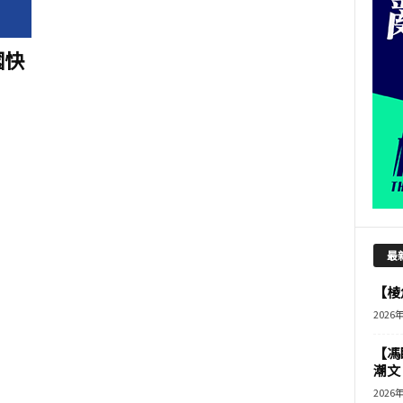
國快
最
【棱角
2026
【馮
潮文
2026