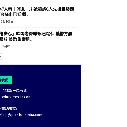
47人案｜消息：未被起訴8人先後獲發還
涂謹申已低調...
年08月06日
倍安心」吹哨者鄭曦琳已踢保 獲警方無
釋放 據悉重案組...
年08月06日
絡我們
、投稿及一般查詢：
@points-media.com
及贊助查詢:
eting@points-media.com