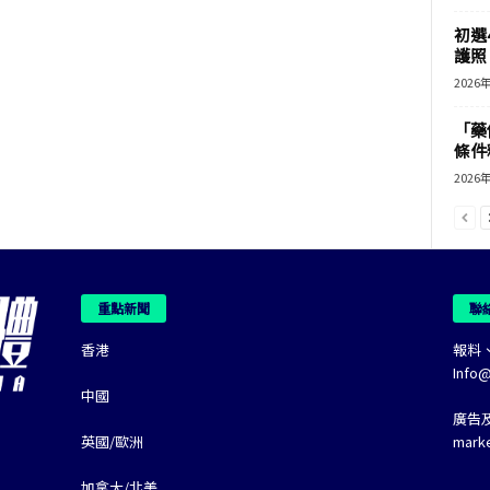
初選
護照 
2026
「藥
條件
2026
重點新聞
聯
香港
報料
Info
中國
廣告
英國/歐洲
mark
加拿大/北美