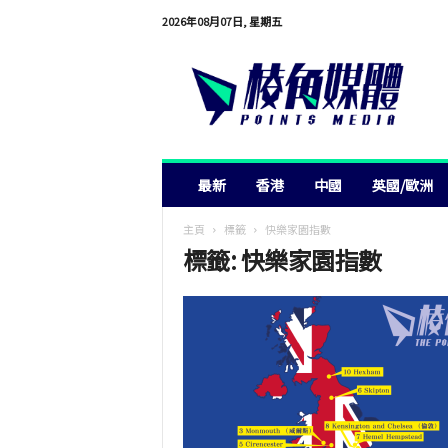
2026年08月07日, 星期五
棱
角
媒
體
最新
香港
中國
英國/歐洲
主頁
標籤
快樂家園指數
標籤: 快樂家園指數