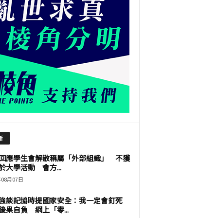
新
回應學生會解散稱屬「外部組織」 不獲
於大學活動 會方...
年08月07日
強談記協時提國家安全：我一定會釘死
後果自負 網上「零...