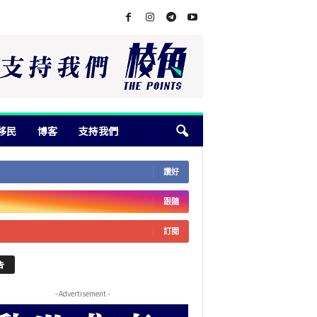
移民
博客
支持我們
讚好
跟隨
訂閱
告
- Advertisement -