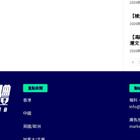
2026
【棱角
2026
【馮
潮文
2026
重點新聞
聯
香港
報料
Info
中國
廣告
英國/歐洲
mark
加拿大/北美