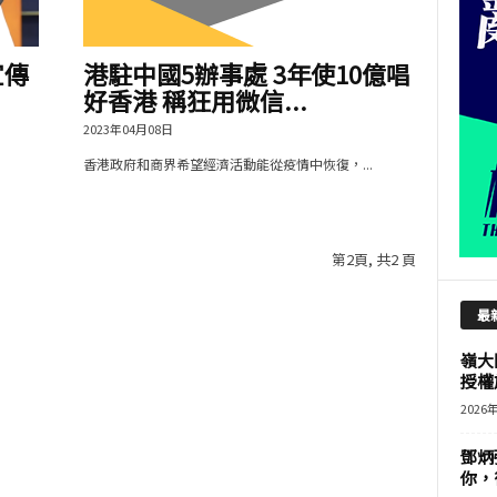
宣傳
港駐中國5辦事處 3年使10億唱
好香港 稱狂用微信...
2023年04月08日
香港政府和商界希望經濟活動能從疫情中恢復，...
第2頁, 共2 頁
最
嶺大
授權
2026
鄧炳
你，