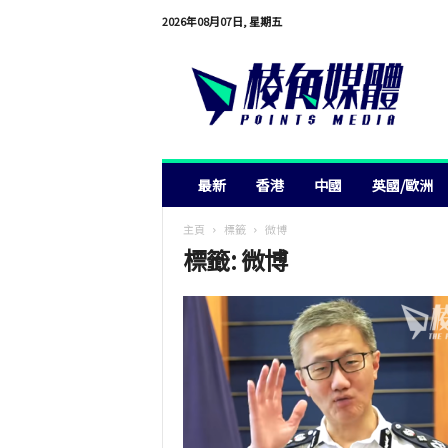
2026年08月07日, 星期五
棱
角
媒
體
最新
香港
中國
英國/歐洲
主頁
標籤
微博
標籤: 微博