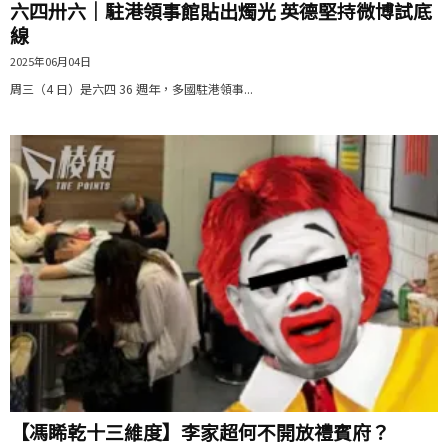
六四卅六｜駐港領事館貼出燭光 英德堅持微博試底
線
2025年06月04日
周三（4 日）是六四 36 週年，多國駐港領事...
【馮睎乾十三維度】李家超何不開放禮賓府？