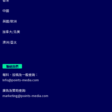
香港
中國
英國/歐洲
加拿大/北美
澳洲/亞太
聯絡我們
報料、投稿及一般查詢：
Info@points-media.com
廣告及贊助查詢:
marketing@points-media.com