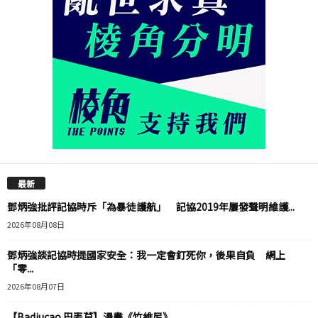
最新
鄧炳強批評記協時斥「為暴徒護航」 記協2019年屢發聲明維護...
2026年08月08日
鄧炳強談記協時提國家安全：我一定會釘死你，後果自負 網上
「零...
2026年08月07日
【Badiucao 巴丟草】漫畫《竹維尼》