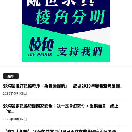
最新
鄧炳強批評記協時斥「為暴徒護航」 記協2019年屢發聲明維護...
2026年08月08日
鄧炳強談記協時提國家安全：我一定會釘死你，後果自負 網上
「零...
2026年08月07日
【皮毛小知識】 10個仍然常見但早已不存在的舊國家地理名稱｜...