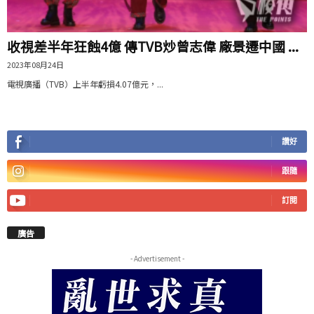
收視差半年狂蝕4億 傳TVB炒曾志偉 廠景遷中國 ...
2023年08月24日
電視廣播（TVB）上半年虧損4.07億元，...
讚好
跟隨
訂閱
廣告
- Advertisement -