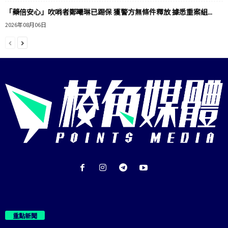
「藥倍安心」吹哨者鄭曦琳已踢保 獲警方無條件釋放 據悉重案組...
2026年08月06日
重點新聞