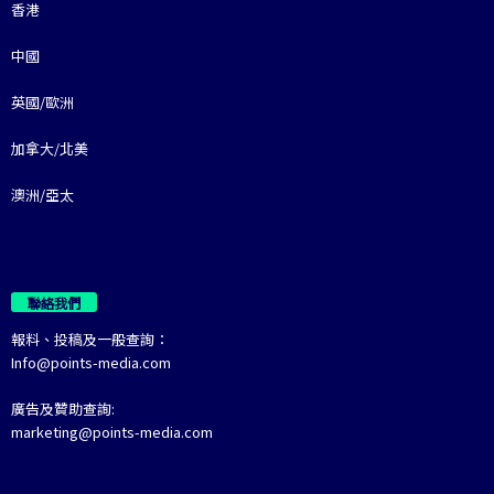
香港
中國
英國/歐洲
加拿大/北美
澳洲/亞太
聯絡我們
報料、投稿及一般查詢：
Info@points-media.com
廣告及贊助查詢:
marketing@points-media.com