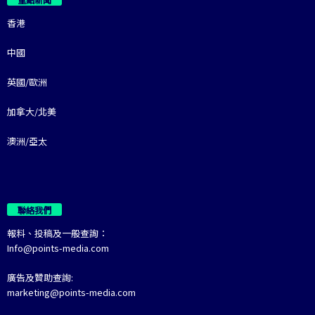
香港
中國
英國/歐洲
加拿大/北美
澳洲/亞太
聯絡我們
報料、投稿及一般查詢：
Info@points-media.com
廣告及贊助查詢:
marketing@points-media.com