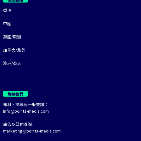
香港
中國
英國/歐洲
加拿大/北美
澳洲/亞太
聯絡我們
報料、投稿及一般查詢：
Info@points-media.com
廣告及贊助查詢:
marketing@points-media.com