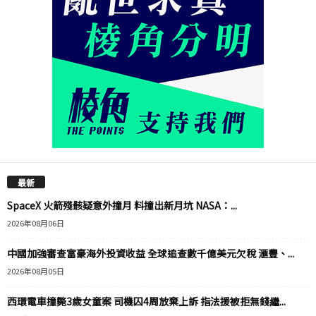
最新
SpaceX 火箭殘骸疑意外撞月 料撞出新月坑 NASA：...
2026年08月06日
中國加強審查富豪海外投資收益 全球追查數千億美元欠稅 滙豐、...
2026年08月05日
西環電車撞斃3歲女童案 司機囚4周放棄上訴 指法援被拒無錢繼...