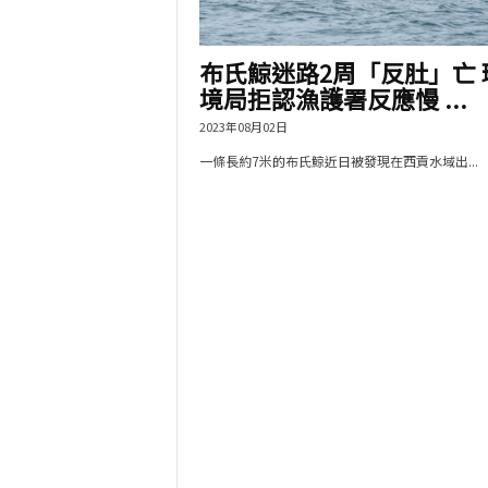
布氏鯨迷路2周「反肚」亡 
境局拒認漁護署反應慢 ...
2023年08月02日
一條長約7米的布氏鯨近日被發現在西貢水域出...