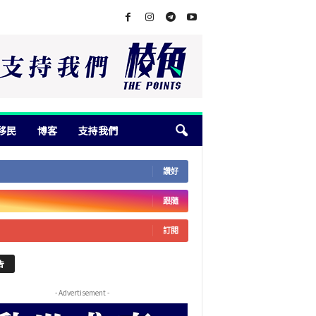
移民
博客
支持我們
讚好
跟隨
訂閱
告
- Advertisement -