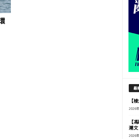
環
最
【棱角
2026
【馮
潮文
2026