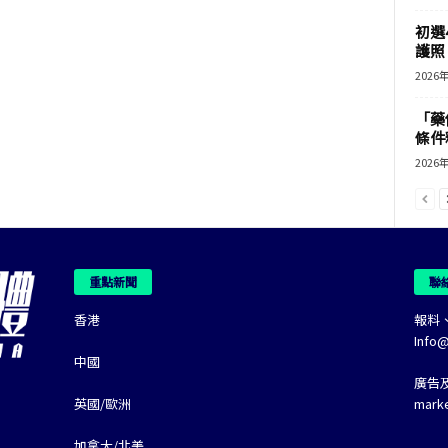
初選
護照 
2026
「藥
條件
2026
重點新聞
聯
香港
報料
Info
中國
廣告
英國/歐洲
mark
加拿大/北美