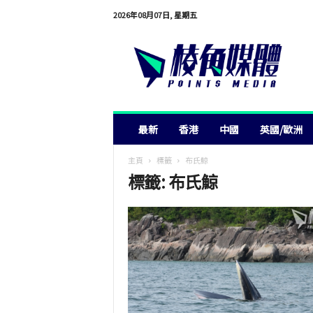
2026年08月07日, 星期五
棱
角
媒
體
最新
香港
中國
英國/歐洲
主頁
標籤
布氏鯨
標籤: 布氏鯨