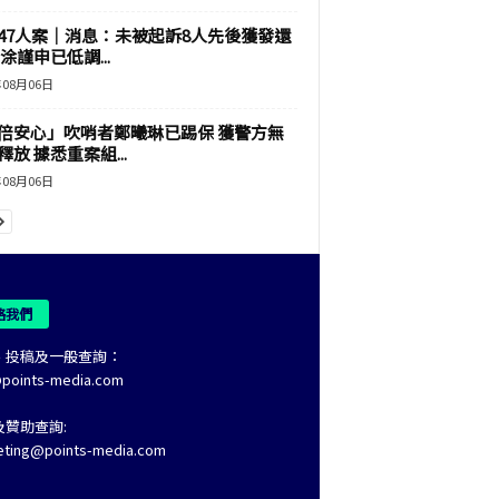
47人案｜消息：未被起訴8人先後獲發還
涂謹申已低調...
年08月06日
倍安心」吹哨者鄭曦琳已踢保 獲警方無
釋放 據悉重案組...
年08月06日
絡我們
、投稿及一般查詢：
@points-media.com
及贊助查詢:
eting@points-media.com