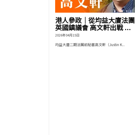
港人參政｜從均益大廈法團
英國鎮議會 高文軒出戰 ...
2026年04月15日
均益大廈二期法團前秘書高文軒（Justin K...