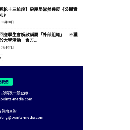
睎乾十三維度】房屋局當然違反《公開資
則》
年08月08日
回應學生會解散稱屬「外部組織」 不獲
於大學活動 會方...
年08月07日
絡我們
、投稿及一般查詢：
@points-media.com
及贊助查詢:
eting@points-media.com