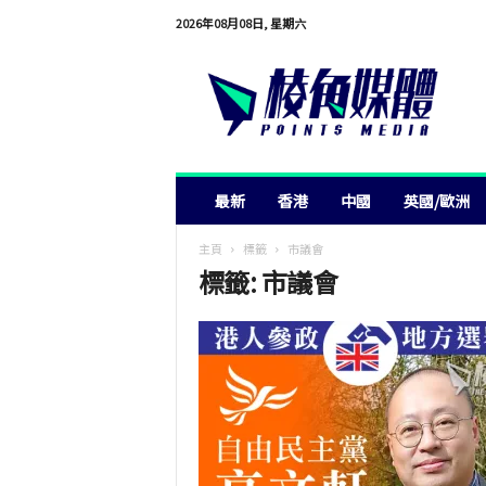
2026年08月08日, 星期六
棱
角
媒
體
最新
香港
中國
英國/歐洲
主頁
標籤
市議會
標籤: 市議會