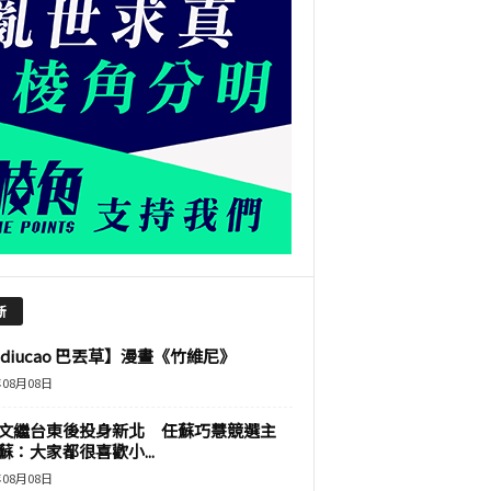
新
adiucao 巴丟草】漫畫《竹維尼》
年08月08日
文繼台東後投身新北 任蘇巧慧競選主
蘇：大家都很喜歡小...
年08月08日