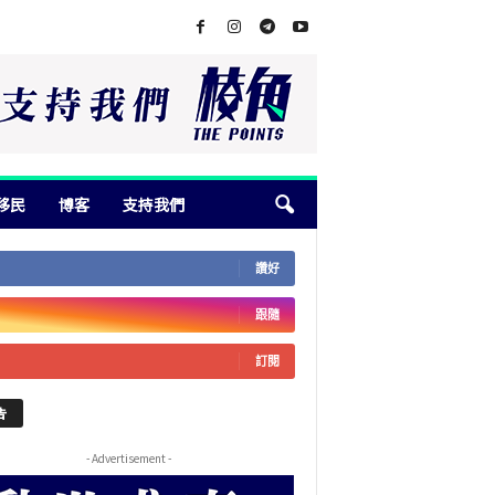
移民
博客
支持我們
讚好
跟隨
訂閱
告
- Advertisement -