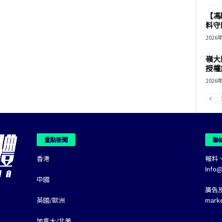
【馮
料守
2026
嶺大
授權
2026
重點新聞
聯
香港
報料
Info
中國
廣告
英國/歐洲
mark
加拿大/北美