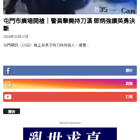
屯門市廣場開槍｜警員擊斃持刀漢 鄧炳強讚英勇決
斷
2026年01月17日
屯門周四（15日）晚上有男子持刀挾持途人，遭警...
讚好
跟隨
訂閱
廣告
- Advertisement -