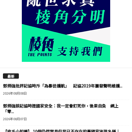
最新
鄧炳強批評記協時斥「為暴徒護航」 記協2019年屢發聲明維護...
2026年08月08日
鄧炳強談記協時提國家安全：我一定會釘死你，後果自負 網上
「零...
2026年08月07日
【皮毛小知識】 10個仍然常見但早已不存在的舊國家地理名稱｜...