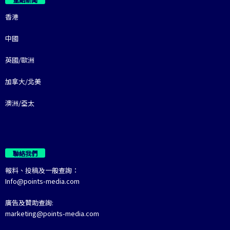
香港
中國
英國/歐洲
加拿大/北美
澳洲/亞太
聯絡我們
報料、投稿及一般查詢：
Info@points-media.com
廣告及贊助查詢:
marketing@points-media.com