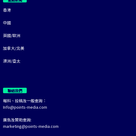
香港
中國
英國/歐洲
加拿大/北美
澳洲/亞太
聯絡我們
報料、投稿及一般查詢：
Info@points-media.com
廣告及贊助查詢:
marketing@points-media.com