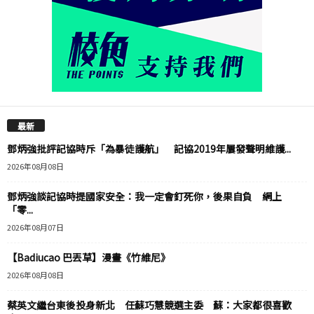
最新
鄧炳強批評記協時斥「為暴徒護航」 記協2019年屢發聲明維護...
2026年08月08日
鄧炳強談記協時提國家安全：我一定會釘死你，後果自負 網上
「零...
2026年08月07日
【Badiucao 巴丟草】漫畫《竹維尼》
2026年08月08日
蔡英文繼台東後投身新北 任蘇巧慧競選主委 蘇：大家都很喜歡